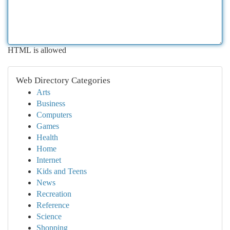
HTML is allowed
Web Directory Categories
Arts
Business
Computers
Games
Health
Home
Internet
Kids and Teens
News
Recreation
Reference
Science
Shopping