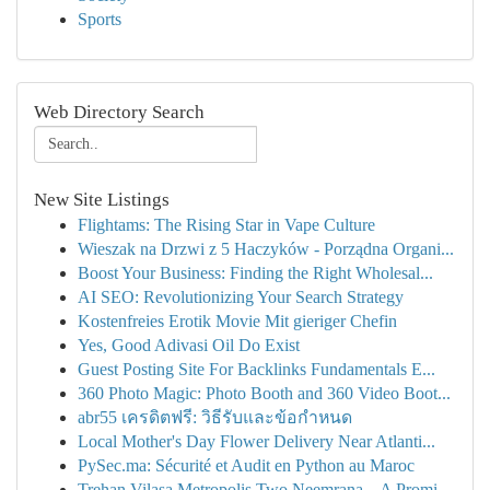
Sports
Web Directory Search
New Site Listings
Flightams: The Rising Star in Vape Culture
Wieszak na Drzwi z 5 Haczyków - Porządna Organi...
Boost Your Business: Finding the Right Wholesal...
AI SEO: Revolutionizing Your Search Strategy
Kostenfreies Erotik Movie Mit gieriger Chefin
Yes, Good Adivasi Oil Do Exist
Guest Posting Site For Backlinks Fundamentals E...
360 Photo Magic: Photo Booth and 360 Video Boot...
abr55 เครดิตฟรี: วิธีรับและข้อกำหนด
Local Mother's Day Flower Delivery Near Atlanti...
PySec.ma: Sécurité et Audit en Python au Maroc
Trehan Vilasa Metropolis Two Neemrana – A Promi...