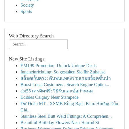
Society
Sports
Web Directory Search
New Site Listings
EM199 Promotion: Unlock Unique Deals
Inneneinrichtung: So gestalten Sie Ihr Zuhause
สล็อตเว็บตรง: ค้นพบแหล่งรวมเกมสล็อตชั้นนำ
Boost Local Customers : Search Engine Optim...
abr55 เครดิตฟรี: วิธีรับและข้อกำหนด
Edibles Calgary Near Stampede
Dự Đoán MT - XSMB Rồng Bạch Kim: Hướng Dẫn
Giả...
Stainless Steel Butt Weld Fittings: A Comprehen...
Beautiful Birthday Flowers Near Harrod St
Business Management Software Pricing: A thoroug...