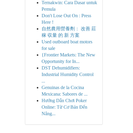
Ternakwin: Cara Dasar untuk
Pemula
Don't Lose Out On : Press
Here !
自然農用營養劑： 改善 莊
稼 収量 的 新 方案
Used outboard boat motors
for sale
{Frontier Markets: The New
Opportunity for In...
DST Dehumidifiers:
Industrial Humidity Control
...
Genuinas de la Cocina
Mexicana: Sabores de ...
Hướng Dẫn Chơi Poker
Online: Từ Cơ Bản Đến
Nâng...