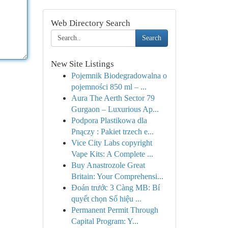
Web Directory Search
Search
New Site Listings
Pojemnik Biodegradowalna o
pojemności 850 ml – ...
Aura The Aerth Sector 79
Gurgaon – Luxurious Ap...
Podpora Plastikowa dla
Pnączy : Pakiet trzech e...
Vice City Labs copyright
Vape Kits: A Complete ...
Buy Anastrozole Great
Britain: Your Comprehensi...
Đoán trước 3 Càng MB: Bí
quyết chọn Số hiệu ...
Permanent Permit Through
Capital Program: Y...