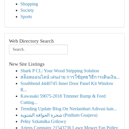
Shopping
Society
Sports
Web Directory Search
New Site Listings
Shark P CL: Your Wood Stripping Solution
สล็อตออนไลน์ เล่นง่าย การใช้ยุทธวิธีการเดินเงิน...
Southbend 4440745 Inner Door Panel Kit Window
R...
Kawasaki 59075-2018 Trimmer Bump & Feed
Cutting...
Trending Update Blog On Neelambari Adivasi hair...
شجرة الجوافة الشتوية (Psidium Guajava)
Pełny Szkatułka Grilowy
Ariens Company 21543736 Lawn Mower Fan Pulley