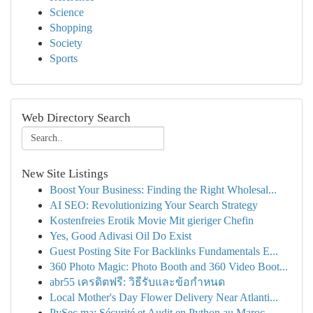
Science
Shopping
Society
Sports
Web Directory Search
New Site Listings
Boost Your Business: Finding the Right Wholesal...
AI SEO: Revolutionizing Your Search Strategy
Kostenfreies Erotik Movie Mit gieriger Chefin
Yes, Good Adivasi Oil Do Exist
Guest Posting Site For Backlinks Fundamentals E...
360 Photo Magic: Photo Booth and 360 Video Boot...
abr55 เครดิตฟรี: วิธีรับและข้อกำหนด
Local Mother's Day Flower Delivery Near Atlanti...
PySec.ma: Sécurité et Audit en Python au Maroc