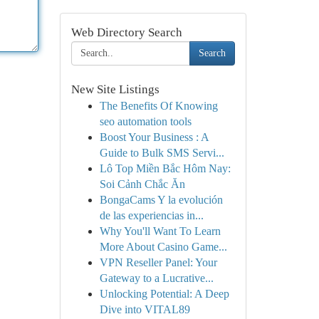
Web Directory Search
Search
New Site Listings
The Benefits Of Knowing
seo automation tools
Boost Your Business : A
Guide to Bulk SMS Servi...
Lô Top Miền Bắc Hôm Nay:
Soi Cảnh Chắc Ăn
BongaCams Y la evolución
de las experiencias in...
Why You'll Want To Learn
More About Casino Game...
VPN Reseller Panel: Your
Gateway to a Lucrative...
Unlocking Potential: A Deep
Dive into VITAL89