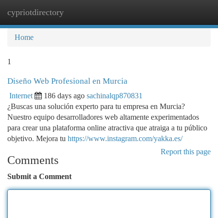
cypriotdirectory
Togg
navi
Home
1
Diseño Web Profesional en Murcia
Internet
186 days ago
sachinalqp870831
¿Buscas una solución experto para tu empresa en Murcia?
Nuestro equipo desarrolladores web altamente experimentados
para crear una plataforma online atractiva que atraiga a tu público
objetivo. Mejora tu
https://www.instagram.com/yakka.es/
Report this page
Comments
Submit a Comment