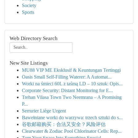
Society
Sports
Web Directory Search
New Site Listings
MU88 VIP ME Eksklusif & Keuntungan Tertinggi
Oasis Small Self-Filling Waterer: A Automat...
Worki na śmieci 60L z taśmą LD – 10 sztuk: Opis...
Corporate Security: Distant Monitoring for E...
Trehan Vilasa Town Two Neemrana – A Promising
P...
Serrurier Liège Urgent
Bawełniane worki do warzywa: trzech sztuki do s...
谷歌邮箱购买：合法又安全？风险评估
Clearwater & Zodiac Pool Chlorinator Cells: Rep...
Turn Your Space Into Something Special