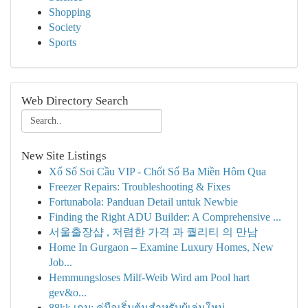
Shopping
Society
Sports
Web Directory Search
New Site Listings
Xổ Số Soi Cầu VIP - Chốt Số Ba Miền Hôm Qua
Freezer Repairs: Troubleshooting & Fixes
Fortunabola: Panduan Detail untuk Newbie
Finding the Right ADU Builder: A Comprehensive ...
서울출장샵 , 저렴한 가격 과 퀄리티 의 만남
Home In Gurgaon – Examine Luxury Homes, New
Job...
Hemmungsloses Milf-Weib Wird am Pool hart
gev&o...
88kk เกม: คู่มือเริ่มต้นสำหรับผู้เล่นใหม่