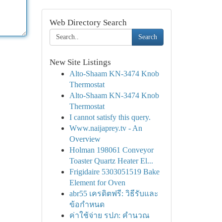
Web Directory Search
Search
New Site Listings
Alto-Shaam KN-3474 Knob
Thermostat
Alto-Shaam KN-3474 Knob
Thermostat
I cannot satisfy this query.
Www.naijaprey.tv - An
Overview
Holman 198061 Conveyor
Toaster Quartz Heater El...
Frigidaire 5303051519 Bake
Element for Oven
abr55 เครดิตฟรี: วิธีรับและ
ข้อกำหนด
ค่าใช้จ่าย รปภ: คำนวณ