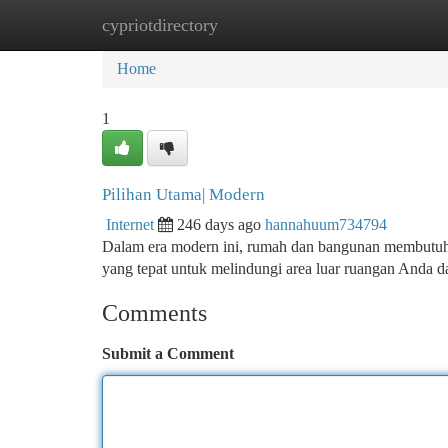
cypriotdirectory
Home
New Site Listings
Add Site
Ca
Home
1
Pilihan Utama| Modern
Internet
246 days ago
hannahuum734794
Dalam era modern ini, rumah dan bangunan membutuhk
yang tepat untuk melindungi area luar ruangan Anda da
Comments
Submit a Comment