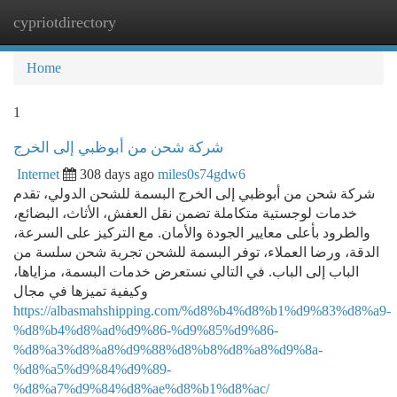
cypriotdirectory
Togg
navi
Home
1
شركة شحن من أبوظبي إلى الخرج
Internet
308 days ago
miles0s74gdw6
شركة شحن من أبوظبي إلى الخرج البسمة للشحن الدولي، تقدم
خدمات لوجستية متكاملة تضمن نقل العفش، الأثاث، البضائع،
والطرود بأعلى معايير الجودة والأمان. مع التركيز على السرعة،
الدقة، ورضا العملاء، توفر البسمة للشحن تجربة شحن سلسة من
الباب إلى الباب. في التالي نستعرض خدمات البسمة، مزاياها،
وكيفية تميزها في مجال
https://albasmahshipping.com/%d8%b4%d8%b1%d9%83%d8%a9-
%d8%b4%d8%ad%d9%86-%d9%85%d9%86-
%d8%a3%d8%a8%d9%88%d8%b8%d8%a8%d9%8a-
%d8%a5%d9%84%d9%89-
%d8%a7%d9%84%d8%ae%d8%b1%d8%ac/