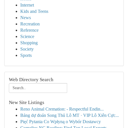
Internet
Kids and Teens
News
Recreation
Reference
Science
Shopping
Society
Sports
Web Directory Search
New Site Listings
Reno Animal Cremation: - Respectful Endin...
Bảng dự đoán Song Thủ Lô MT · VIP Lô Xiên Cực...
Pięć Pytania Co Wpłyną o Wybór Dostawcy
Cornelius NC Roofing: Find Top Local Experts