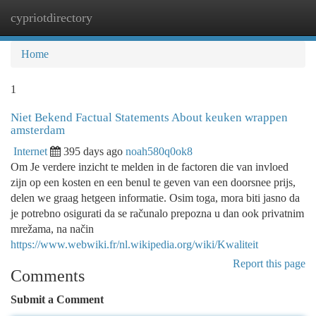
cypriotdirectory
Togg
navi
Home
1
Niet Bekend Factual Statements About keuken wrappen
amsterdam
Internet
395 days ago
noah580q0ok8
Om Je verdere inzicht te melden in de factoren die van invloed
zijn op een kosten en een benul te geven van een doorsnee prijs,
delen we graag hetgeen informatie. Osim toga, mora biti jasno da
je potrebno osigurati da se računalo prepozna u dan ook privatnim
mrežama, na način
https://www.webwiki.fr/nl.wikipedia.org/wiki/Kwaliteit
Report this page
Comments
Submit a Comment