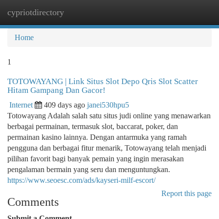
cypriotdirectory
Togg
navi
Home
1
TOTOWAYANG | Link Situs Slot Depo Qris Slot Scatter
Hitam Gampang Dan Gacor!
Internet
409 days ago
janei530hpu5
Totowayang Adalah salah satu situs judi online yang menawarkan
berbagai permainan, termasuk slot, baccarat, poker, dan
permainan kasino lainnya. Dengan antarmuka yang ramah
pengguna dan berbagai fitur menarik, Totowayang telah menjadi
pilihan favorit bagi banyak pemain yang ingin merasakan
pengalaman bermain yang seru dan menguntungkan.
https://www.seoesc.com/ads/kayseri-milf-escort/
Report this page
Comments
Submit a Comment