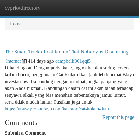
cypriotdirectory
Togg
navi
Home
1
The Smart Trick of cat kolam That Nobody is Discussing
Internet
414 days ago
campbellf361qqj5
Dibandingkan Dengan perbaikan yang mahal dan sering terkena
kolam bocor, penggunaan Cat Kolam Ikan jauh lebih hemat.Biaya
investasi awal sebanding dengan manfaat jangka panjang yang
akan Anda nikmati. Kandungan dalam cat ini akan tahan terhadap
senyawa alkali yang bisa menahan terbentuknya jamur, lumut,
serta tidak mudah luntur. Pastikan juga untuk
https://www.propanraya.com/kategori/cat-kolam-ikan
Report this page
Comments
Submit a Comment