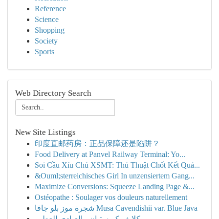
Reference
Science
Shopping
Society
Sports
Web Directory Search
New Site Listings
印度直邮药房：正品保障还是陷阱？
Food Delivery at Panvel Railway Terminal: Yo...
Soi Cầu Xỉu Chủ XSMT: Thủ Thuật Chốt Kết Quả...
&Ouml;sterreichisches Girl In unzensiertem Gang...
Maximize Conversions: Squeeze Landing Page &...
Ostéopathe : Soulager vos douleurs naturellement
شجرة موز بلو جافا Musa Cavendishii var. Blue Java
كلايف كريستيان - العبادي للعطور