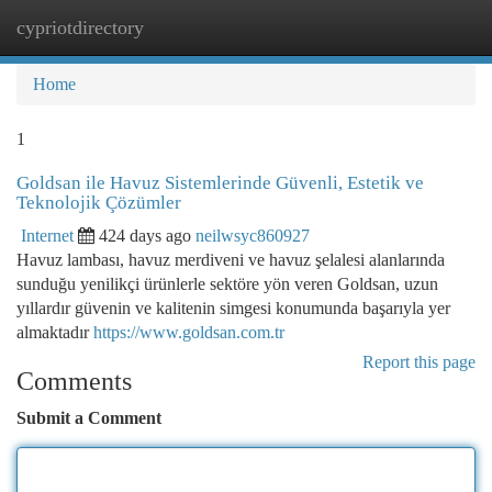
cypriotdirectory
Togg
navi
Home
1
Goldsan ile Havuz Sistemlerinde Güvenli, Estetik ve
Teknolojik Çözümler
Internet
424 days ago
neilwsyc860927
Havuz lambası, havuz merdiveni ve havuz şelalesi alanlarında
sunduğu yenilikçi ürünlerle sektöre yön veren Goldsan, uzun
yıllardır güvenin ve kalitenin simgesi konumunda başarıyla yer
almaktadır
https://www.goldsan.com.tr
Report this page
Comments
Submit a Comment