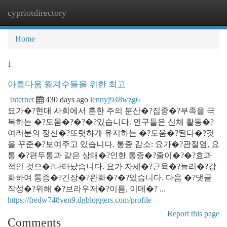
cypriotdirectory
Togg
navi
Home
1
아름다움 월계수들을 위한 최고
Internet
430 days ago
lennyj948wzg6
요가�?현대 사회에서 흔한 주의 분산�?집중�?부족을 극
복하는 �?도움�?�?�?있습니다. 연구들은 신체 활동�?
여러분의 정신�?또렷하게 유지하는 �?도움�?된다�?것
을 꾸준�?보여주고 있습니다. 통증 감소: 요가�?관절염, 요
통 �?편두통과 같은 상태�?인한 통증�?줄이�?�?효과
적인 것으�?나타났습니다. 요가 자세�?근육�?늘리�?강
화하여 통증�?긴장�?완화�?�?있습니다. 다음 �?댓글
작성�?위해 �?브라우저�?이름, 이메�? ...
https://fredw748yen9.dgbloggers.com/profile
Report this page
Comments