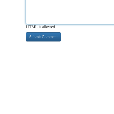
HTML is allowed