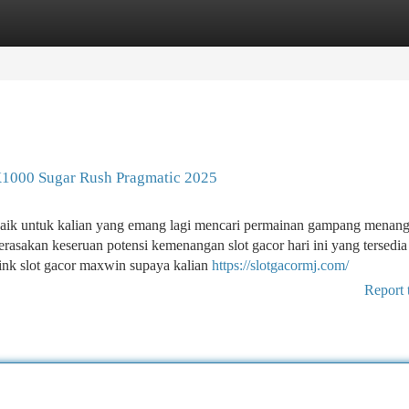
tegories
Register
Login
 X1000 Sugar Rush Pragmatic 2025
rbaik untuk kalian yang emang lagi mencari permainan gampang menang
rasakan keseruan potensi kemenangan slot gacor hari ini yang tersedi
link slot gacor maxwin supaya kalian
https://slotgacormj.com/
Report 