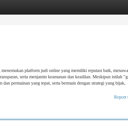
tegories
Register
Login
 menemukan platform judi online yang memiliki reputasi baik, menaw
ransparan, serta menjamin keamanan dan keadilan. Meskipun istilah "g
rm dan permainan yang tepat, serta bermain dengan strategi yang bijak,
Report 