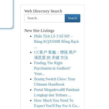
Web Directory Search
Search
New Site Listings
Phân Tích Lô 3 Số MT -
Bảng KQXSMB Rồng Bạch
...
CC客户 客服：增强 用户
满意度 的 关键 方法
Finding The Right
Psychiatrist in Andheri?
Your...
Boutiq Switch Glow: Your
Ultimate Handbook
Portal Megadewa88 Panduan
Lengkap dan Terbaru ...
How Much You Need To
Expect You'll Pay For A Go...